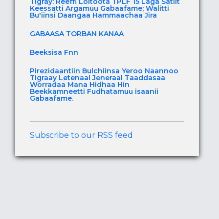
Tigray: Reeffi Loltoota TPLF 15 Laga Satiit
Keessatti Argamuu Gabaafame; Walitti
Bu'iinsi Daangaa Hammaachaa Jira
GABAASA TORBAN KANAA
Beeksisa Fnn
Pirezidaantiin Bulchiinsa Yeroo Naannoo
Tigraay Letenaal Jeneraal Taaddasaa
Worradaa Mana Hidhaa Hin
Beekkamneetti Fudhatamuu isaanii
Gabaafame.
Subscribe to our RSS feed