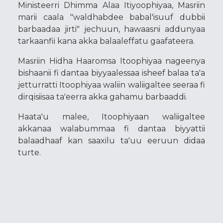
Ministeerri Dhimma Alaa Itiyoophiyaa, Masriin
marii caala "waldhabdee babal'isuuf dubbii
barbaadaa jirti" jechuun, hawaasni addunyaa
tarkaanfii kana akka balaaleffatu gaafateera.
Masriin Hidha Haaromsa Itoophiyaa nageenya
bishaanii fi dantaa biyyaalessaa isheef balaa ta'a
jetturratti Itoophiyaa waliin waliigaltee seeraa fi
dirqisiisaa ta'eerra akka gahamu barbaaddi.
Haata'u malee, Itoophiyaan waliigaltee
akkanaa walabummaa fi dantaa biyyattii
balaadhaaf kan saaxilu ta'uu eeruun didaa
turte.