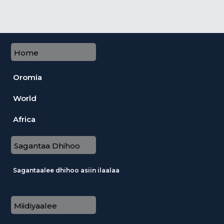
Home
Oromia
World
Africa
Sagantaa Dhihoo
Sagantaalee dhihoo asiin ilaalaa
Miidiyaalee