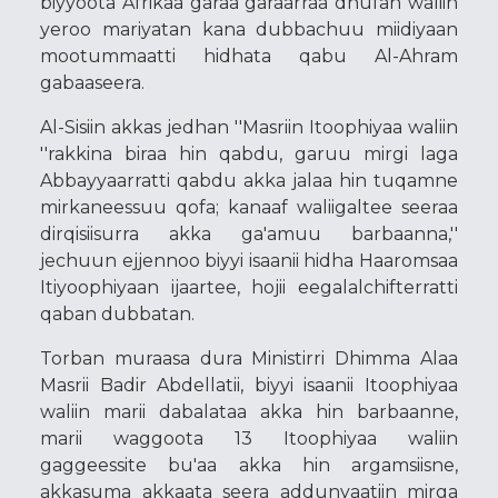
biyyoota Afrikaa garaa garaarraa dhufan waliin
yeroo mariyatan kana dubbachuu miidiyaan
mootummaatti hidhata qabu Al-Ahram
gabaaseera.
Al-Sisiin akkas jedhan ''Masriin Itoophiyaa waliin
''rakkina biraa hin qabdu, garuu mirgi laga
Abbayyaarratti qabdu akka jalaa hin tuqamne
mirkaneessuu qofa; kanaaf waliigaltee seeraa
dirqisiisurra akka ga'amuu barbaanna,''
jechuun ejjennoo biyyi isaanii hidha Haaromsaa
Itiyoophiyaan ijaartee, hojii eegalalchifterratti
qaban dubbatan.
Torban muraasa dura Ministirri Dhimma Alaa
Masrii Badir Abdellatii, biyyi isaanii Itoophiyaa
waliin marii dabalataa akka hin barbaanne,
marii waggoota 13 Itoophiyaa waliin
gaggeessite bu'aa akka hin argamsiisne,
akkasuma akkaata seera addunyaatiin mirga