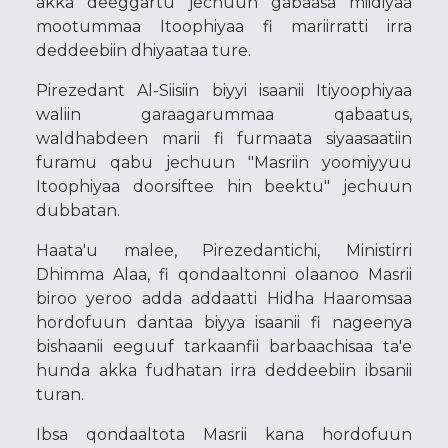
akka deeggartu jechuun gabaasa miidiyaa
mootummaa Itoophiyaa fi mariirratti irra
deddeebiin dhiyaataa ture.
Pirezedant Al-Siisiin biyyi isaanii Itiyoophiyaa
waliin garaagarummaa qabaatus,
waldhabdeen marii fi furmaata siyaasaatiin
furamu qabu jechuun "Masriin yoomiyyuu
Itoophiyaa doorsiftee hin beektu" jechuun
dubbatan.
Haata'u malee, Pirezedantichi, Ministirri
Dhimma Alaa, fi qondaaltonni olaanoo Masrii
biroo yeroo adda addaatti Hidha Haaromsaa
hordofuun dantaa biyya isaanii fi nageenya
bishaanii eeguuf tarkaanfii barbaachisaa ta'e
hunda akka fudhatan irra deddeebiin ibsanii
turan.
Ibsa qondaaltota Masrii kana hordofuun