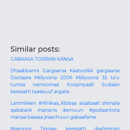
Similar posts:
GABAASA TORBAN KANAA
Dhaabbanni Gargaarsa Kaatoolikii gargaarsa
Doolaara Miiliyoona 200fi Miiliyoona 35 ta’u
tumsa namoomaa Itoophiyaafi Sudaan
keessatti taasisuuf argate
Lammileen #Afriikaa_Kibbaa alaabaafi shimala
qabatanii manarra demuun #godaantota
manaa baasaa jiraachuun gabaafame
Naannoo Tigraay keessatti daa’imman