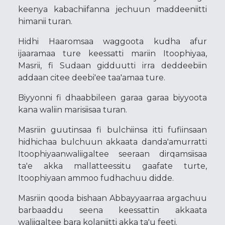
keenya kabachiifanna jechuun maddeeniitti
himanii turan.
Hidhi Haaromsaa waggoota kudha afur
ijaaramaa ture keessatti mariin Itoophiyaa,
Masrii, fi Sudaan gidduutti irra deddeebiin
addaan citee deebi'ee taa'amaa ture.
Biyyonni fi dhaabbileen garaa garaa biyyoota
kana waliin marisiisaa turan.
Masriin guutinsaa fi bulchiinsa itti fufiinsaan
hidhichaa bulchuun akkaata danda'amurratti
Itoophiyaanwaliigaltee seeraan dirqamsiisaa
ta'e akka mallatteessitu gaafate turte,
Itoophiyaan ammoo fudhachuu didde.
Masriin qooda bishaan Abbayyaarraa argachuu
barbaaddu seena keessattin akkaata
waliigaltee bara kolaniitti akka ta'u feeti.