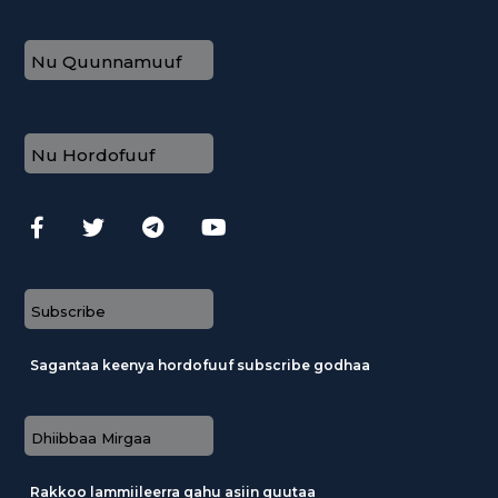
Nu Quunnamuuf
Nu Hordofuuf
Subscribe
Sagantaa keenya hordofuuf subscribe godhaa
Dhiibbaa Mirgaa
Rakkoo lammiileerra gahu asiin guutaa