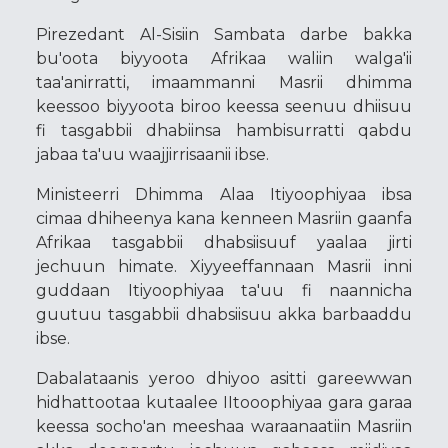
Pirezedant Al-Sisiin Sambata darbe bakka
bu'oota biyyoota Afrikaa waliin walga'ii
taa'anirratti, imaammanni Masrii dhimma
keessoo biyyoota biroo keessa seenuu dhiisuu
fi tasgabbii dhabiinsa hambisurratti qabdu
jabaa ta'uu waajjirrisaanii ibse.
Ministeerri Dhimma Alaa Itiyoophiyaa ibsa
cimaa dhiheenya kana kenneen Masriin gaanfa
Afrikaa tasgabbii dhabsiisuuf yaalaa jirti
jechuun himate. Xiyyeeffannaan Masrii inni
guddaan Itiyoophiyaa ta'uu fi naannicha
guutuu tasgabbii dhabsiisuu akka barbaaddu
ibse.
Dabalataanis yeroo dhiyoo asitti gareewwan
hidhattootaa kutaalee IItooophiyaa gara garaa
keessa socho'an meeshaa waraanaatiin Masriin