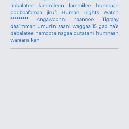
dabalatee lammiileen lammiilee humnaan
bobbaafamaa jiru”: Human Rights Watch
********* Angawoonni naannoo Tigraay
daa’imman umuriin isaanii waggaa 15 gadi ta’e
dabalatee namoota nagaa butatanii humnaan
waraana kan