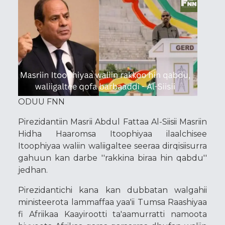
ODUU FNN
Pirezidantiin Masrii Abdul Fattaa Al-Siisii Masriin
Hidha Haaromsa Itoophiyaa ilaalchisee
Itoophiyaa waliin waliigaltee seeraa dirqisiisurra
gahuun kan darbe ''rakkina biraa hin qabdu''
jedhan.
Pirezidantichi kana kan dubbatan walgahii
ministeerota lammaffaa yaa'ii Tumsa Raashiyaa
fi Afriikaa Kaayirootti ta'aamurratti namoota