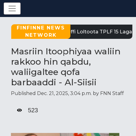
FINFINNE NEWS
Tigray: Reeffi Loltoota TPLF 15 Laga S
NETWORK
Masriin Itoophiyaa waliin
rakkoo hin qabdu,
waliigaltee qofa
barbaaddi - Al-Siisii
Published Dec. 21, 2025, 3:04 p.m. by FNN Staff
523