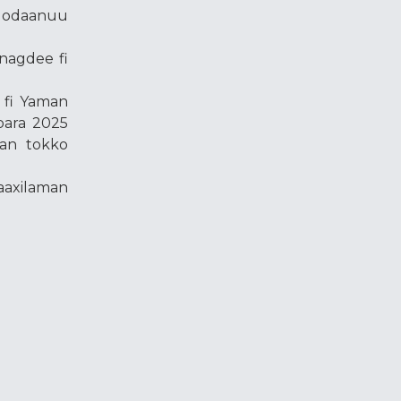
 godaanuu
inagdee fi
i fi Yaman
 bara 2025
aan tokko
aaxilaman