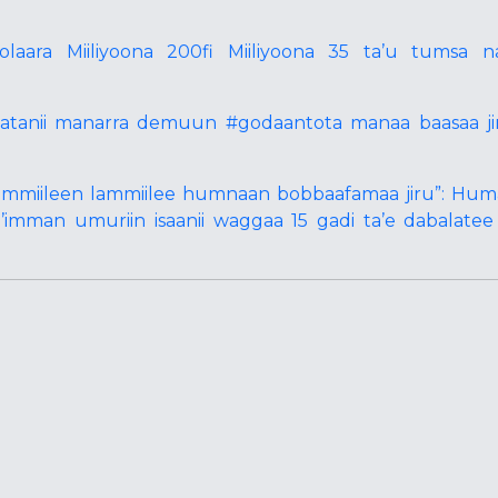
oolaara Miiliyoona 200fi Miiliyoona 35 ta’u tumsa
abatanii manarra demuun #godaantota manaa baasaa j
lammiileen lammiilee humnaan bobbaafamaa jiru”: Hum
’imman umuriin isaanii waggaa 15 gadi ta’e dabalate