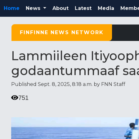
Home
News
About
Latest
Media
Membe
FINFINNE NEWS NETWORK
Lammiileen Itiyooph
godaantummaaf saa
Published Sept. 8, 2025, 8:18 a.m. by FNN Staff
751