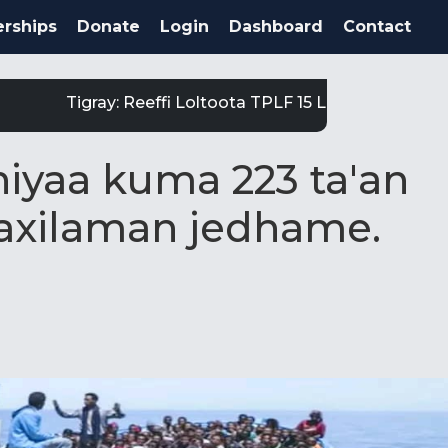
rships
Donate
Login
Dashboard
Contact
Tigray: Reeffi Loltoota TPLF 15 Laga Satiit Keessat
iyaa kuma 223 ta'an
xilaman jedhame.