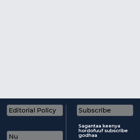
Editorial Policy
Subscribe
Sagantaa keenya
hordofuuf subscribe
godhaa
Nu