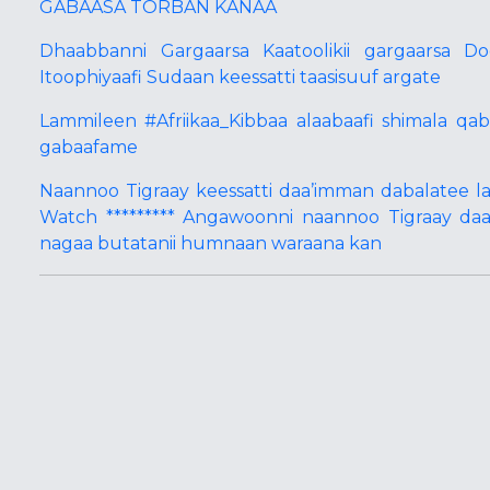
GABAASA TORBAN KANAA
Dhaabbanni Gargaarsa Kaatoolikii gargaarsa D
Itoophiyaafi Sudaan keessatti taasisuuf argate
Lammileen #Afriikaa_Kibbaa alaabaafi shimala q
gabaafame
Naannoo Tigraay keessatti daa’imman dabalatee 
Watch ********* Angawoonni naannoo Tigraay daa
nagaa butatanii humnaan waraana kan