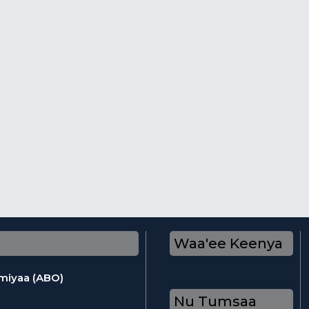
Waa'ee Keenya
omiyaa (ABO)
Nu Tumsaa