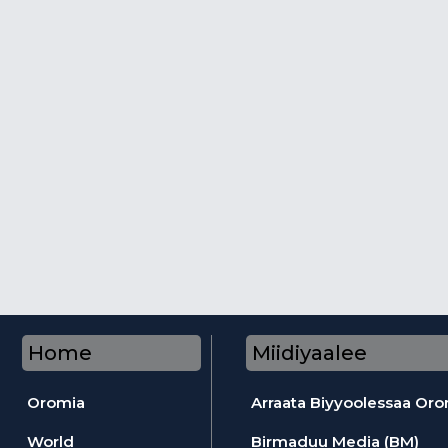
Home
Miidiyaalee
Oromia
Arraata Biyyoolessaa Or
World
Birmaduu Media (BM)