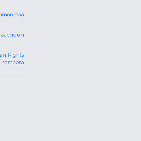
 namoomaa
iraachuun
an Rights
e namoota