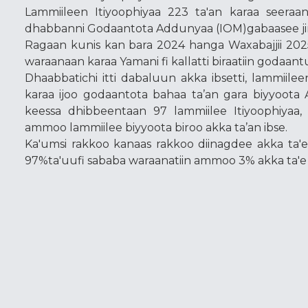
Lammiileen Itiyoophiyaa 223 ta'an karaa seeraan
dhabbanni Godaantota Addunyaa (IOM)gabaasee jir
Ragaan kunis kan bara 2024 hanga Waxabajjii 2025tt
waraanaan karaa Yamani fi kallatti biraatiin godaan
Dhaabbatichi itti dabaluun akka ibsetti, lammiile
karaa ijoo godaantota bahaa ta’an gara biyyoota A
keessa dhibbeentaan 97 lammiilee Itiyoophiyaa
ammoo lammiilee biyyoota biroo akka ta’an ibse.
Ka'umsi rakkoo kanaas rakkoo diinagdee akka ta'e
97%ta'uufi sababa waraanatiin ammoo 3% akka ta'e g