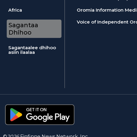
Africa
Oromia Information Medi
Voice of Independent Or
Sagantaa
Dhihoo
Sagantaalee dhihoo
asiin ilaalaa
©
2026
Finfinne News Network, Inc.