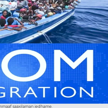
mmaaf saaxilaman jedhame.