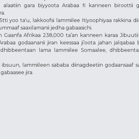
 alaatiin gara biyyoota Arabaa fi kanneen biroottii
a.
i yoo ta'u, lakkoofsi lammiilee Itiyoophiyaa rakkina di
tummaaf saaxilamanii jedha gabaasichi.
en Gaanfa Afrikaa 238,000 ta’an kanneen karaa Jibuuti
rabaa godaananii jiran keessaa ji’oota jahan jalqabaa
, dhibbeentaan lama lammiilee Somaalee, dhibbeent
 ibsuun, lammiileen sababa diinagdeetiin godaansaaf s
abaasee jira.