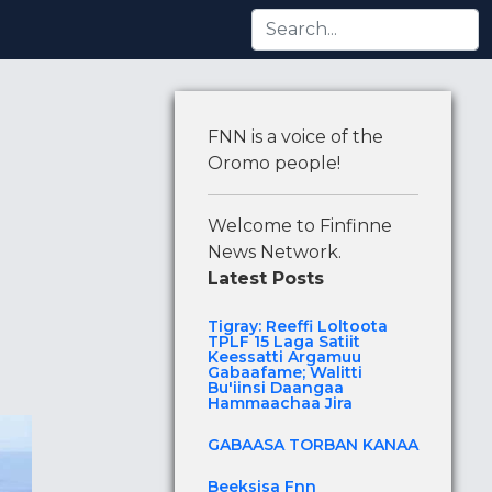
ti Argamuu Gabaafame; Walitti Bu'iinsi Daangaa Hammaa
FNN is a voice of the
Oromo people!
Welcome to Finfinne
News Network.
Latest Posts
Tigray: Reeffi Loltoota
TPLF 15 Laga Satiit
Keessatti Argamuu
Gabaafame; Walitti
Bu'iinsi Daangaa
Hammaachaa Jira
GABAASA TORBAN KANAA
Beeksisa Fnn